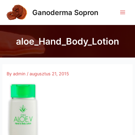
Skip
to
Ganoderma Sopron
Main
content
Men
aloe_Hand_Body_Lotion
By
admin
/
augusztus 21, 2015