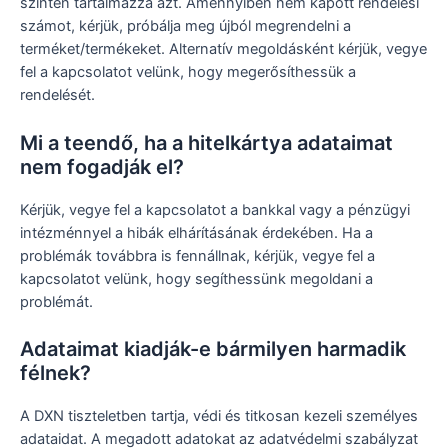
szintén tartalmazza azt. Amennyiben nem kapott rendelési
számot, kérjük, próbálja meg újból megrendelni a
terméket/termékeket. Alternatív megoldásként kérjük, vegye
fel a kapcsolatot velünk, hogy megerősíthessük a
rendelését.
Mi a teendő, ha a hitelkártya adataimat
nem fogadják el?
Kérjük, vegye fel a kapcsolatot a bankkal vagy a pénzügyi
intézménnyel a hibák elhárításának érdekében. Ha a
problémák továbbra is fennállnak, kérjük, vegye fel a
kapcsolatot velünk, hogy segíthessünk megoldani a
problémát.
Adataimat kiadják-e bármilyen harmadik
félnek?
A DXN tiszteletben tartja, védi és titkosan kezeli személyes
adataidat. A megadott adatokat az adatvédelmi szabályzat