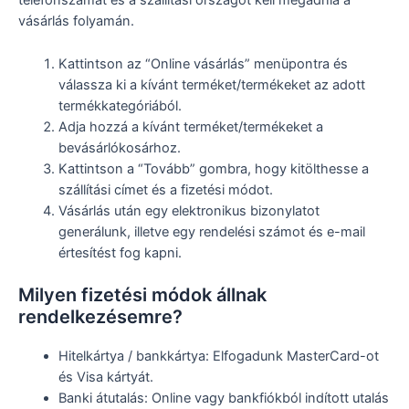
telefonszámát és a szállítási országot kell megadnia a
vásárlás folyamán.
Kattintson az “Online vásárlás” menüpontra és
válassza ki a kívánt terméket/termékeket az adott
termékkategóriából.
Adja hozzá a kívánt terméket/termékeket a
bevásárlókosárhoz.
Kattintson a “Tovább” gombra, hogy kitölthesse a
szállítási címet és a fizetési módot.
Vásárlás után egy elektronikus bizonylatot
generálunk, illetve egy rendelési számot és e-mail
értesítést fog kapni.
Milyen fizetési módok állnak
rendelkezésemre?
Hitelkártya / bankkártya: Elfogadunk MasterCard-ot
és Visa kártyát.
Banki átutalás: Online vagy bankfiókból indított utalás