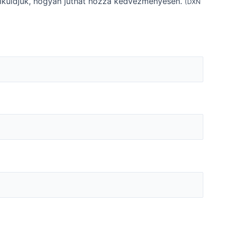
elküldjük, hogyan juthat hozzá kedvezményesen.
(DXN