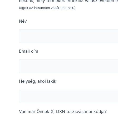
nekünk, mely termékek érdeklik! Válaszlevélben 
tagok az intraneten vásárolhatnak.)
Név
Email cím
Helység, ahol lakik
Van már Önnek (!) DXN törzsvásárlói kódja?