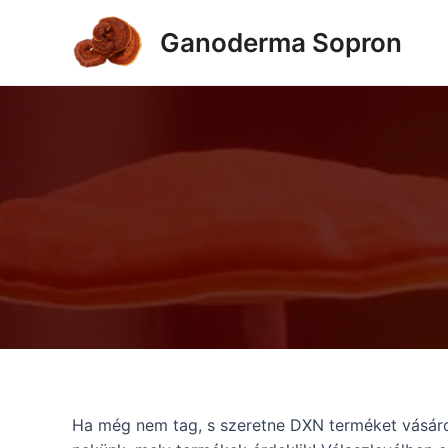
Skip
to
Ganoderma Sopron
content
Ha még nem tag, s szeretne DXN terméket vásárol