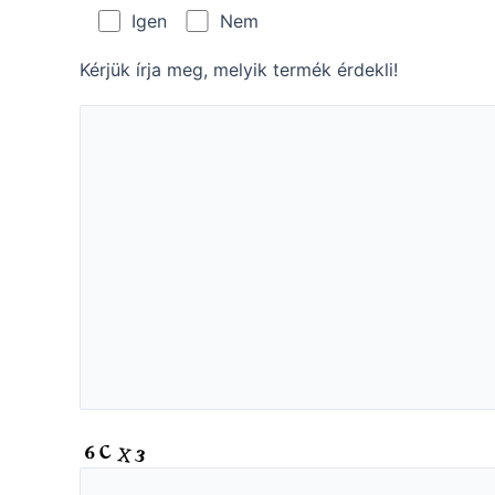
Igen
Nem
Kérjük írja meg, melyik termék érdekli!