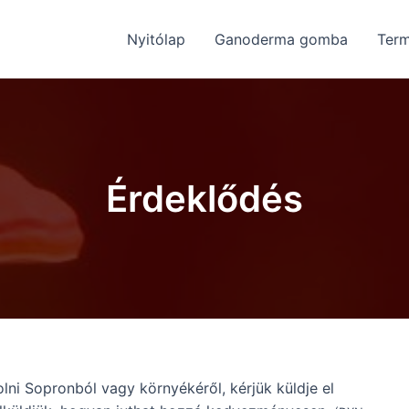
Nyitólap
Ganoderma gomba
Ter
Érdeklődés
ni Sopronból vagy környékéről, kérjük küldje el