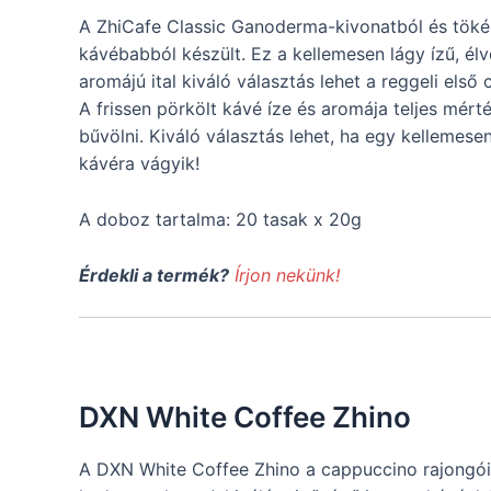
A ZhiCafe Classic Ganoderma-kivonatból és töké
kávébabból készült. Ez a kellemesen lágy ízű, élv
aromájú ital kiváló választás lehet a reggeli első
A frissen pörkölt kávé íze és aromája teljes mért
bűvölni. Kiváló választás lehet, ha egy kellemesen 
kávéra vágyik!
A doboz tartalma: 20 tasak x 20g
Érdekli a termék?
Írjon nekünk!
DXN White Coffee Zhino
A DXN White Coffee Zhino a cappuccino rajongói