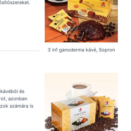
sítószereket.
3 in1 ganoderma kávé, Sopron
 kávéból és
rot, azonban
Azok számára is