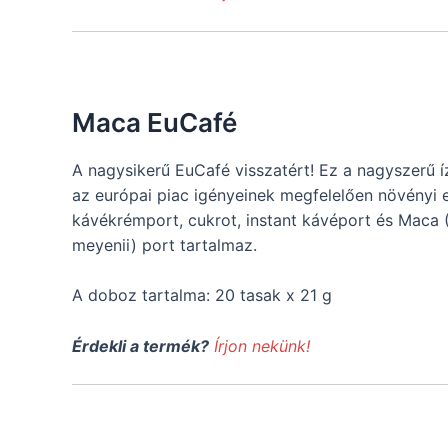
Maca EuCafé
A nagysikerű EuCafé visszatért! Ez a nagyszerű 
az európai piac igényeinek megfelelően növényi 
kávékrémport, cukrot, instant kávéport és Maca 
meyenii) port tartalmaz.
A doboz tartalma: 20 tasak x 21 g
Érdekli a termék?
Írjon nekünk!