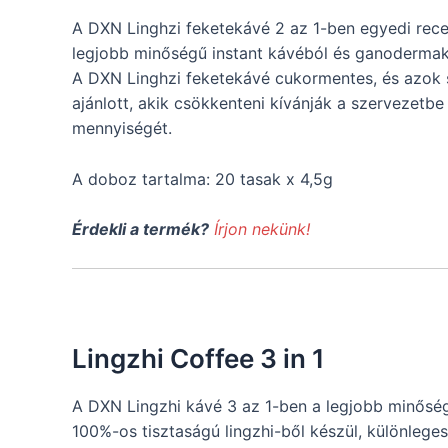
A DXN Linghzi feketekávé 2 az 1-ben egyedi recep
legjobb minőségű instant kávéból és ganodermak
A DXN Linghzi feketekávé cukormentes, és azok 
ajánlott, akik csökkenteni kívánják a szervezetbe
mennyiségét.
A doboz tartalma: 20 tasak x 4,5g
Érdekli a termék?
Írjon nekünk!
Lingzhi Coffee 3 in 1
A DXN Lingzhi kávé 3 az 1-ben a legjobb minősé
100%-os tisztaságú lingzhi-ből készül, különleges