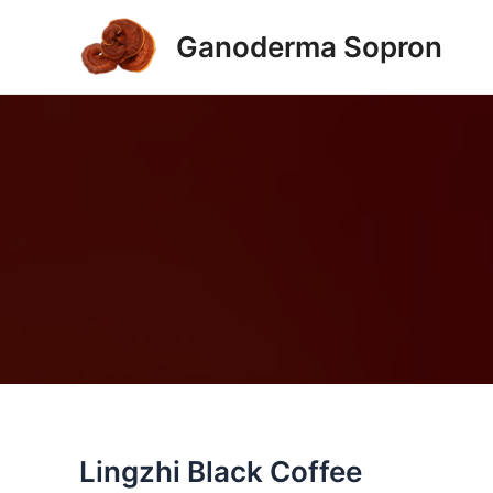
Skip
to
Ganoderma Sopron
content
Lingzhi Black Coffee