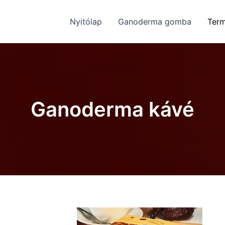
Nyitólap
Ganoderma gomba
Ter
Ganoderma kávé