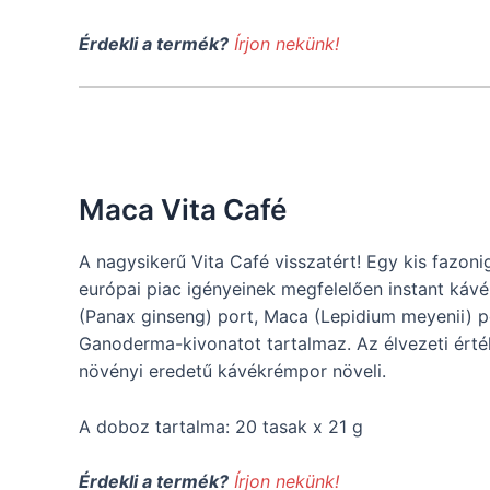
Érdekli a termék?
Írjon nekünk!
Maca Vita Café
A nagysikerű Vita Café visszatért! Egy kis fazoni
európai piac igényeinek megfelelően instant kávé
(Panax ginseng) port, Maca (Lepidium meyenii) p
Ganoderma-kivonatot tartalmaz. Az élvezeti érté
növényi eredetű kávékrémpor növeli.
A doboz tartalma: 20 tasak x 21 g
Érdekli a termék?
Írjon nekünk!