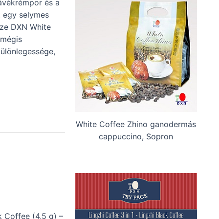
kávékrémpor és a
 egy selymes
sze DXN White
 mégis
különlegessége,
White Coffee Zhino ganodermás
cappuccino, Sopron
 Coffee (4,5 g) –