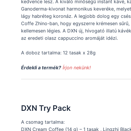
kedvence lesz. A kiváló minőségű instant kávé, 
Ganoderma-kivonat harmonikus keveréke, melyet
lágy habréteg koronáz. A legjobb dolog egy csé
Coffe Zhino-ban, hogy egyszerre krémesen sűrű,
kellemesen légies. A DXN új, hívogató illatú kávé
az eredeti olasz cappuccino aromáját idézi.
A doboz tartalma: 12 tasak x 28g
Érdekli a termék?
Írjon nekünk!
DXN Try Pack
A csomag tartalma:
DXN Cream Coffee (14 g) – 1 tasak , Lingzhi Black