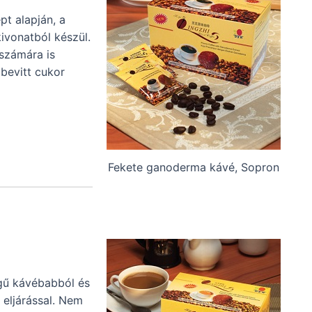
t alapján, a
ivonatból készül.
számára is
 bevitt cukor
Fekete ganoderma kávé, Sopron
gű kávébabból és
 eljárással. Nem