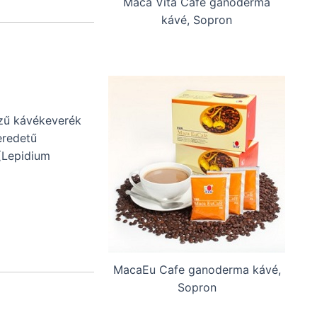
Maca Vita Cafe ganoderma
kávé, Sopron
ízű kávékeverék
eredetű
(Lepidium
MacaEu Cafe ganoderma kávé,
Sopron