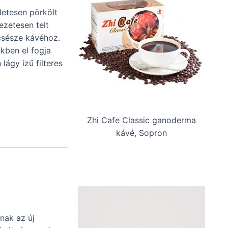
letesen pörkölt
ezetesen telt
 csésze kávéhoz.
ékben el fogja
lágy ízű filteres
Zhi Cafe Classic ganoderma
kávé, Sopron
nak az új