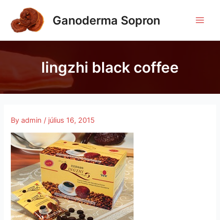
Skip
to
Ganoderma Sopron
Main
content
Men
lingzhi black coffee
By
admin
/
július 16, 2015